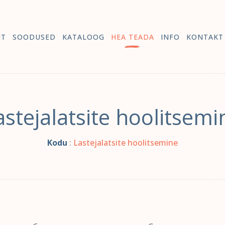
HT
SOODUSED
KATALOOG
HEA TEADA
INFO
KONTAKT
astejalatsite hoolitsemi
Kodu
:
Lastejalatsite hoolitsemine