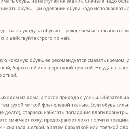
имать обувь, не наступая на задник. Сначала надо осл
нимать обувь. При одевании обуви надо использовать 
дства по уходу за обувью. Прежде чем использовать лю
ю и действуйте строго по ней.
ую кожаную обувь, ее рекомендуется смазать кремом, д
ой, бархоткой или шерстяной тряпкой. Не удалось доб
хоткой.
выходом из дома, а после прихода с улицы. Обязательно
атем сухой мягкой фланелевой тканью. Если обувь сильн
е долго), стараясь избегать попадания влаги вовнутрь
 это смягчает кожу, предохраняет ее от порчи и трещин
 – сначала щеткой, а затем бархаткой или тряпкой с во