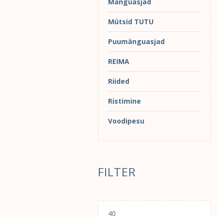
Mänguasjad
Mütsid TUTU
Puumänguasjad
REIMA
Riided
Ristimine
Voodipesu
FILTER
Minimaalne
hind