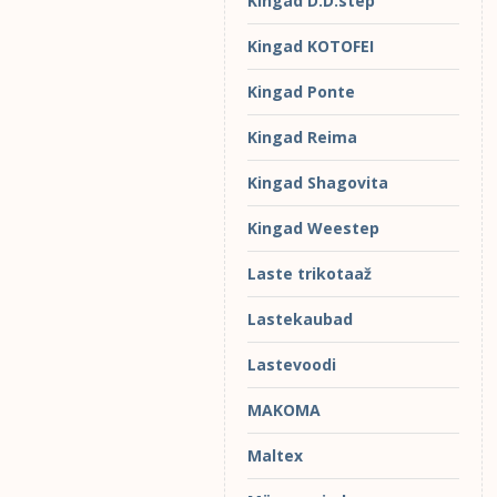
Kingad D.D.step
Kingad KOTOFEI
Kingad Ponte
Kingad Reima
Kingad Shagovita
Kingad Weestep
Laste trikotaaž
Lastekaubad
Lastevoodi
MAKOMA
Maltex