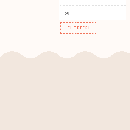
Maksimaalne
hind
FILTREERI