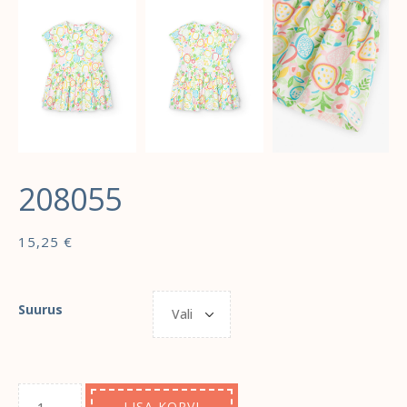
208055
15,25
€
Suurus
LISA KORVI