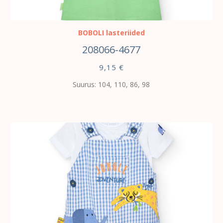
VALI
BOBOLI lasteriided
208066-4677
9,15
€
Suurus: 104, 110, 86, 98