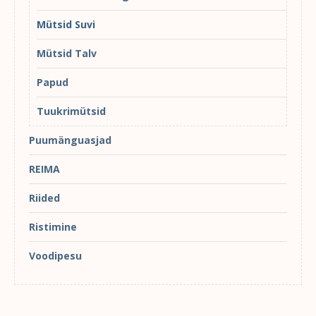
Mütsid Suvi
Mütsid Talv
Papud
Tuukrimütsid
Puumänguasjad
REIMA
Riided
Ristimine
Voodipesu