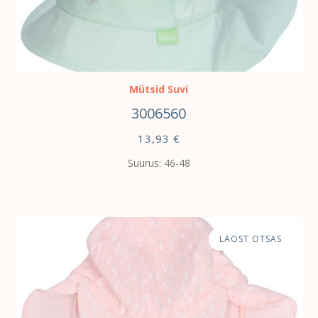
VALI
Mütsid Suvi
3006560
13,93
€
Suurus: 46-48
LAOST OTSAS