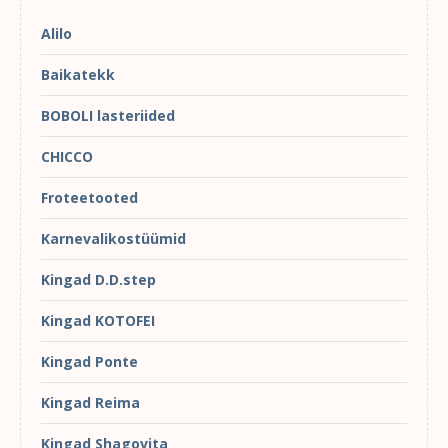
Alilo
Baikatekk
BOBOLI lasteriided
CHICCO
Froteetooted
Karnevalikostüümid
Kingad D.D.step
Kingad KOTOFEI
Kingad Ponte
Kingad Reima
Kingad Shagovita