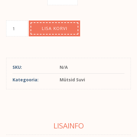
LISA KORVI
SKU:
N/A
Kategooria:
Mütsid Suvi
LISAINFO