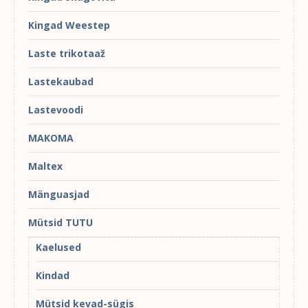
Kingad Weestep
Laste trikotaaž
Lastekaubad
Lastevoodi
MAKOMA
Maltex
Mänguasjad
Mütsid TUTU
Kaelused
Kindad
Mütsid kevad-sügis