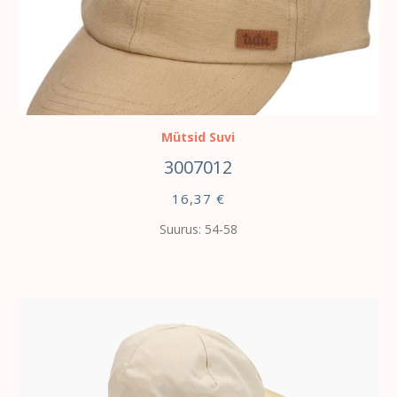
VALI
Mütsid Suvi
3007012
16,37
€
Suurus: 54-58