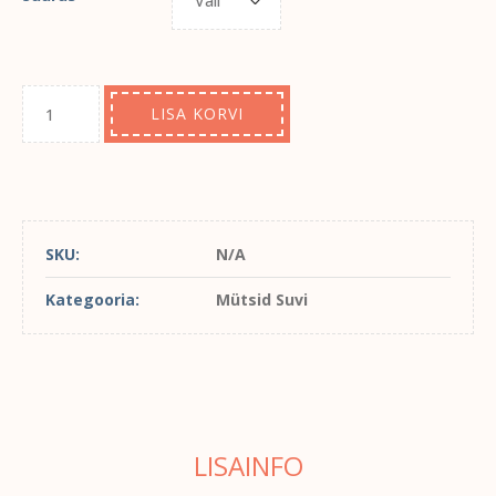
LISA KORVI
SKU:
N/A
Kategooria:
Mütsid Suvi
LISAINFO