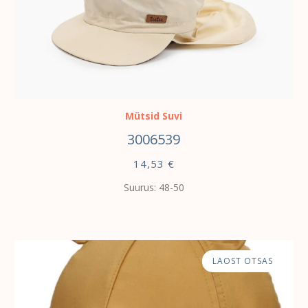
VALI
Mütsid Suvi
3006539
14,53
€
Suurus: 48-50
LAOST OTSAS