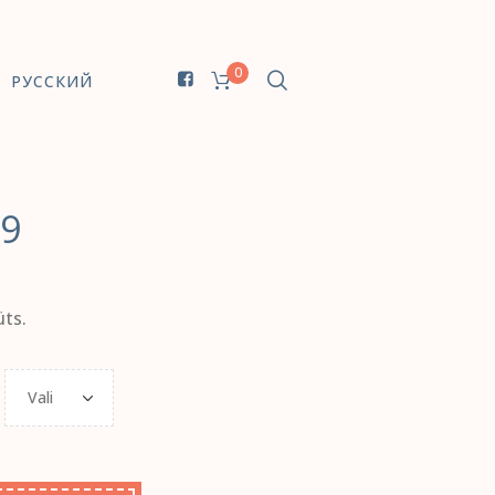
0
РУССКИЙ
39
üts.