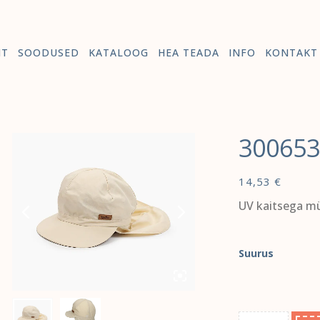
HT
SOODUSED
KATALOOG
HEA TEADA
INFO
KONTAKT
30065
14,53
€
UV kaitsega m
Suurus