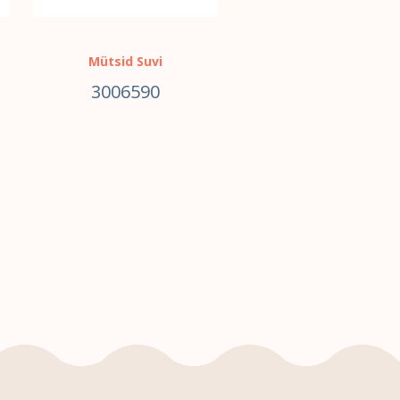
Mütsid Suvi
3006590