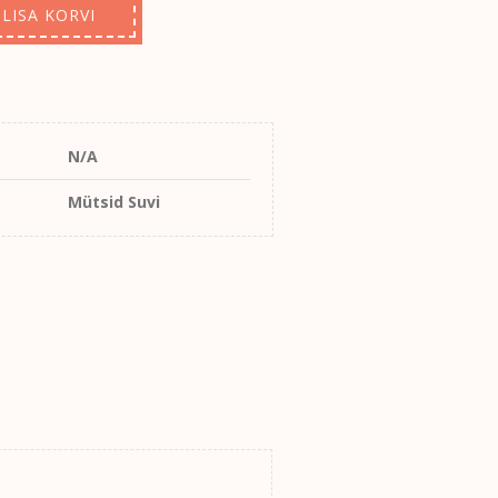
LISA KORVI
N/A
Mütsid Suvi