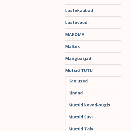
Lastekaubad
Lastevoodi
MAKOMA
Maltex
Mänguasjad
Mütsid TUTU
Kaelused
Kindad
Mütsid kevad-sügis
Mütsid Suvi
Mütsid Talv