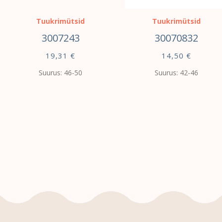
Tuukrimütsid
Tuukrimütsid
3007243
30070832
19,31
€
14,50
€
Suurus: 46-50
Suurus: 42-46
VALI
VALI