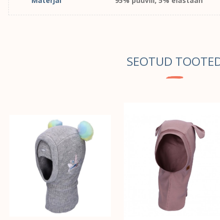
Materjal
95% puuvill, 5% elastaan
SEOTUD TOOTE