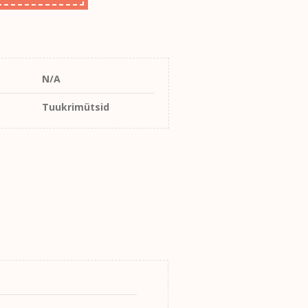
N/A
Tuukrimütsid