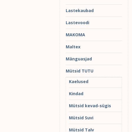
Lastekaubad
Lastevoodi
MAKOMA
Maltex
Mänguasjad
Mütsid TUTU
Kaelused
Kindad
Mütsid kevad-sügis
Mütsid Suvi
Mütsid Talv