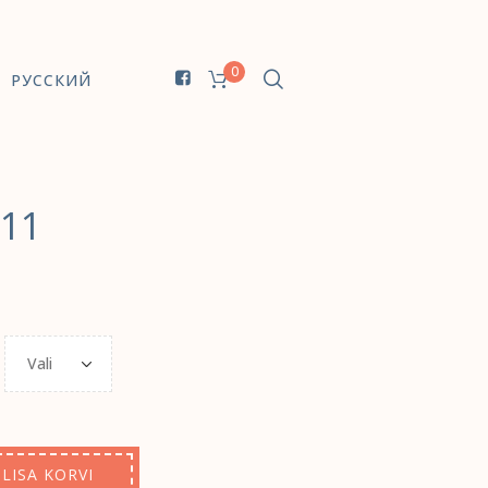
0
РУССКИЙ
111
LISA KORVI