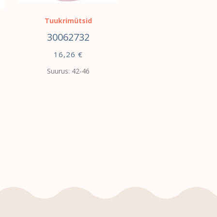
Tuukrimütsid
30062732
16,26
€
Suurus: 42-46
VALI