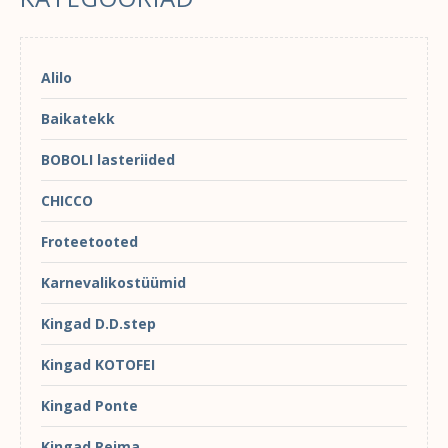
Alilo
Baikatekk
BOBOLI lasteriided
CHICCO
Froteetooted
Karnevalikostüümid
Kingad D.D.step
Kingad KOTOFEI
Kingad Ponte
Kingad Reima