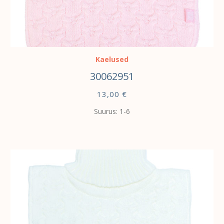
VALI
Kaelused
30062951
13,00
€
Suurus: 1-6