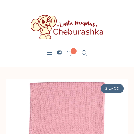
0
2 LAOS