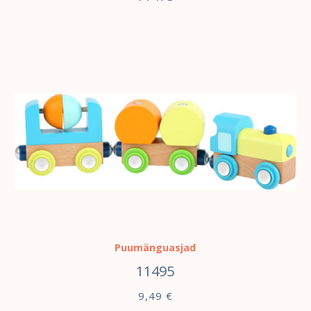
LISA KORVI
Puumänguasjad
11495
9,49
€