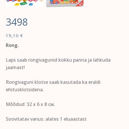
3498
19,10
€
Rong.
Laps saab rongivagunid kokku panna ja lahkuda
jaamast!
Rongivaguni klotse saab kasutada ka eraldi
ehitusklotsidena.
Mõõdud: 32 х 6 х 8 см.
Soovitatav vanus: alates 1 eluaastast