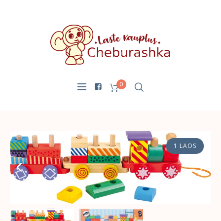
0
1 LAOS