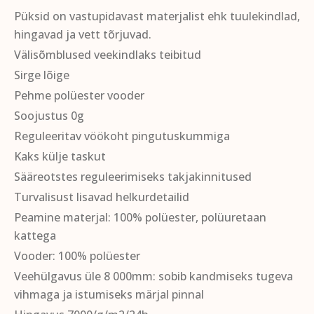
Püksid on vastupidavast materjalist ehk tuulekindlad,
hingavad ja vett tõrjuvad.
Välisõmblused veekindlaks teibitud
Sirge lõige
Pehme polüester vooder
Soojustus 0g
Reguleeritav vöökoht pingutuskummiga
Kaks külje taskut
Sääreotstes reguleerimiseks takjakinnitused
Turvalisust lisavad helkurdetailid
Peamine materjal: 100% polüester, polüuretaan
kattega
Vooder: 100% polüester
Veehülgavus üle 8 000mm: sobib kandmiseks tugeva
vihmaga ja istumiseks märjal pinnal