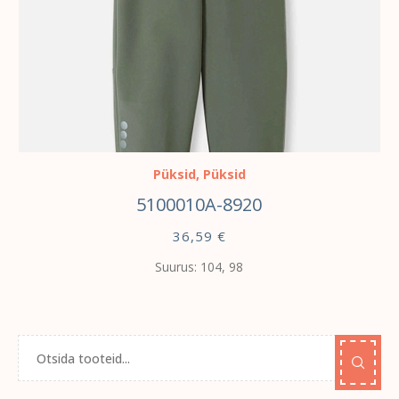
VALI
Püksid
,
Püksid
5100010A-8920
36,59
€
Suurus: 104, 98