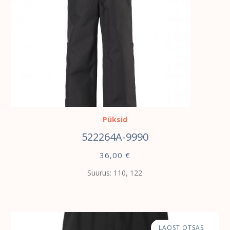
VALI
Püksid
522264A-9990
36,00
€
Suurus: 110, 122
LAOST OTSAS