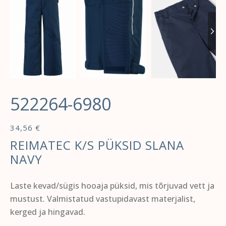
522264-6980
34,56
€
REIMATEC K/S PÜKSID SLANA
NAVY
Laste kevad/sügis hooaja püksid, mis tõrjuvad vett ja
mustust. Valmistatud vastupidavast materjalist,
kerged ja hingavad.