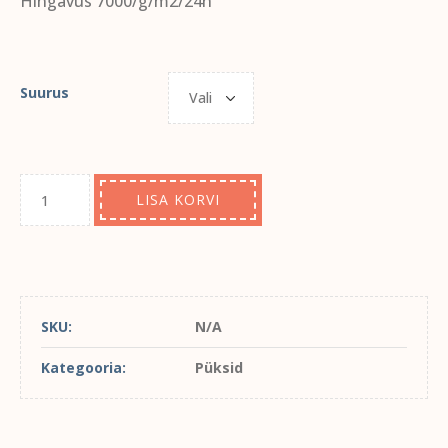
Hingavus 7000/g/m2/24h
Suurus
LISA KORVI
SKU:
N/A
Kategooria:
Püksid