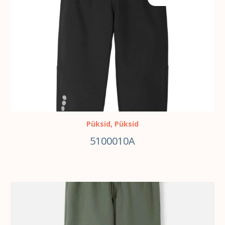
Püksid
,
Püksid
5100010A