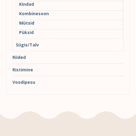
Kindad
Kombinesoon
Mütsid
Püksid
Sügis/Talv
Riided
Ristimine
Voodipesu