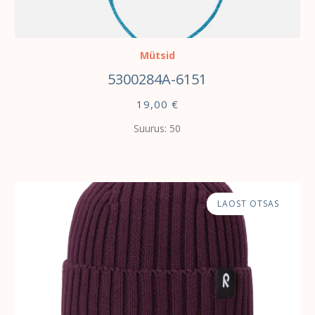
VALI
Mütsid
5300284A-6151
19,00
€
Suurus: 50
LAOST OTSAS