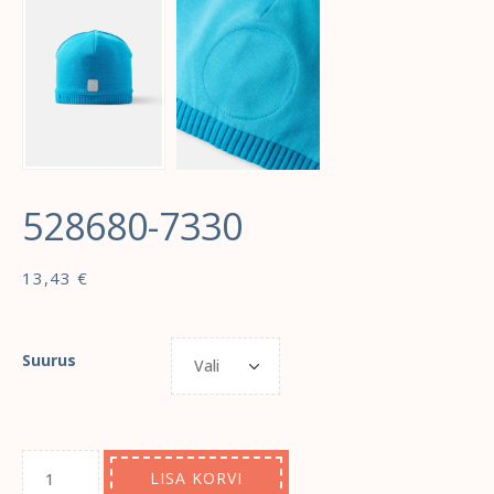
528680-7330
13,43
€
Suurus
LISA KORVI