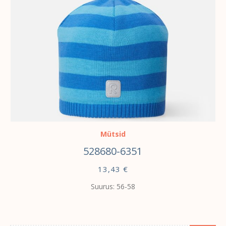
VALI
Mütsid
528680-6351
13,43
€
Suurus: 56-58