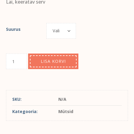
Lai, keeratav serv
Suurus
LISA KORVI
SKU:
N/A
Kategooria:
Mütsid