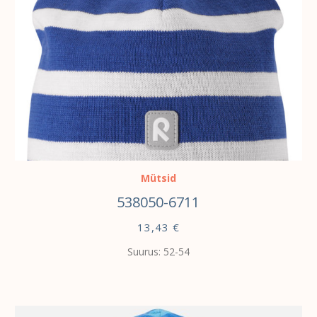
VALI
Mütsid
538050-6711
13,43
€
Suurus: 52-54