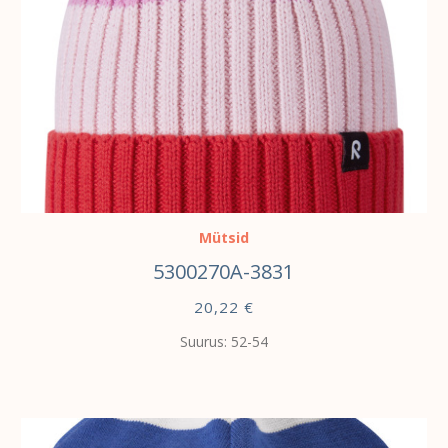
VALI
Mütsid
5300270A-3831
20,22
€
Suurus: 52-54