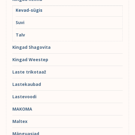
Kevad-sügis
Suvi
Talv
Kingad Shagovita
Kingad Weestep
Laste trikotaaž
Lastekaubad
Lastevoodi
MAKOMA
Maltex
Mänguasjad