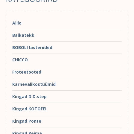
Alilo
Baikatekk
BOBOLI lasteriided
CHICCO
Froteetooted
Karnevalikostüümid
Kingad D.D.step
Kingad KOTOFEI
Kingad Ponte
Kingad Reima