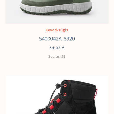
VALI
Kevad-sügis
5400042A-8920
64,03
€
Suurus: 29