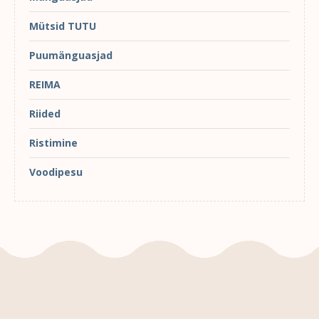
Mütsid TUTU
Puumänguasjad
REIMA
Riided
Ristimine
Voodipesu