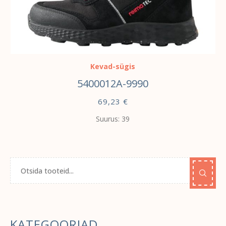
VALI
Kevad-sügis
5400012A-9990
69,23
€
Suurus: 39
KATEGOORIAD