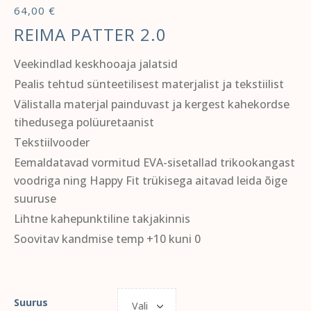
64,00
€
REIMA PATTER 2.0
Veekindlad keskhooaja jalatsid
Pealis tehtud sünteetilisest materjalist ja tekstiilist
Välistalla materjal painduvast ja kergest kahekordse
tihedusega polüuretaanist
Tekstiilvooder
Eemaldatavad vormitud EVA-sisetallad trikookangast
voodriga ning Happy Fit trükisega aitavad leida õige
suuruse
Lihtne kahepunktiline takjakinnis
Soovitav kandmise temp +10 kuni 0
Suurus