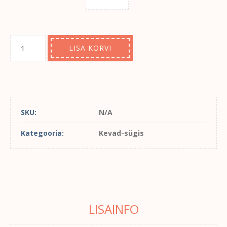
LISA KORVI
SKU:
N/A
Kategooria:
Kevad-sügis
LISAINFO