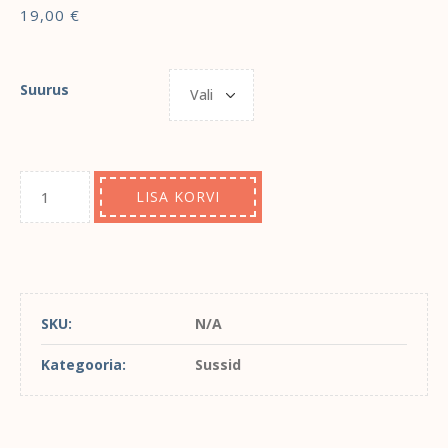
19,00
€
Suurus
LISA KORVI
SKU:
N/A
Kategooria:
Sussid