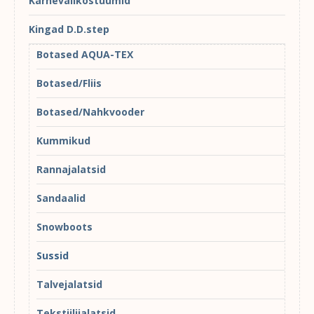
Karnevalikostüümid
Kingad D.D.step
Botased AQUA-TEX
Botased/Fliis
Botased/Nahkvooder
Kummikud
Rannajalatsid
Sandaalid
Snowboots
Sussid
Talvejalatsid
Tekstiilijalatsid