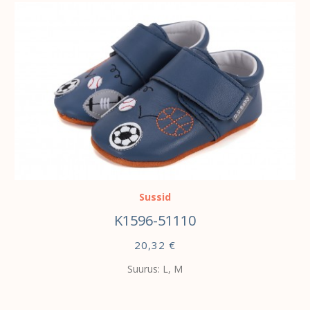
VALI
Sussid
K1596-51110
20,32
€
Suurus: L, M