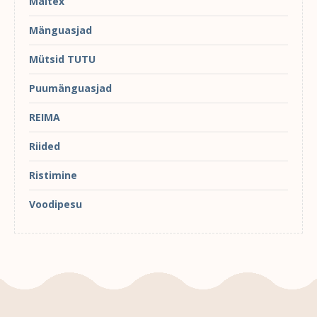
Maltex
Mänguasjad
Mütsid TUTU
Puumänguasjad
REIMA
Riided
Ristimine
Voodipesu