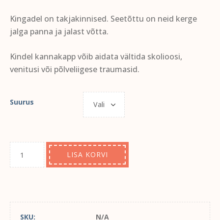
Kingadel on takjakinnised. Seetõttu on neid kerge
jalga panna ja jalast võtta.
Kindel kannakapp võib aidata vältida skolioosi,
venitusi või põlveliigese traumasid.
Suurus
LISA KORVI
SKU:
N/A