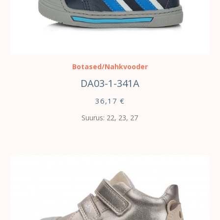
VALI
Botased/Nahkvooder
DA03-1-341A
36,17
€
Suurus: 22, 23, 27