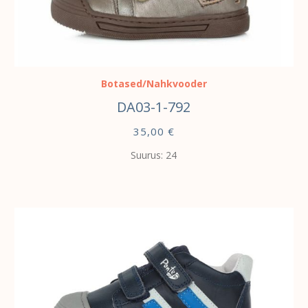
VALI
Botased/Nahkvooder
DA03-1-792
35,00
€
Suurus: 24