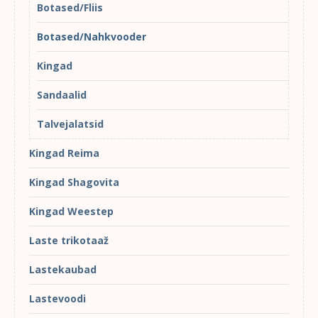
Botased/Fliis
Botased/Nahkvooder
Kingad
Sandaalid
Talvejalatsid
Kingad Reima
Kingad Shagovita
Kingad Weestep
Laste trikotaaž
Lastekaubad
Lastevoodi