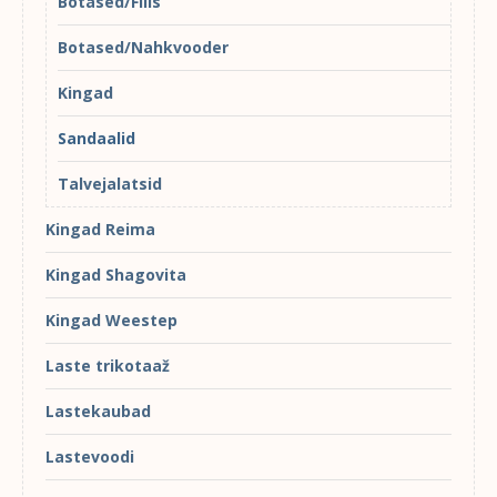
Botased/Fliis
Botased/Nahkvooder
Kingad
Sandaalid
Talvejalatsid
Kingad Reima
Kingad Shagovita
Kingad Weestep
Laste trikotaaž
Lastekaubad
Lastevoodi