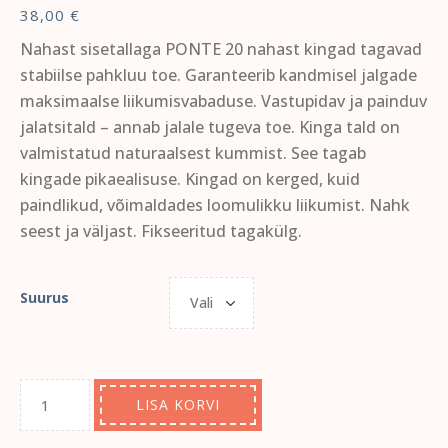
38,00
€
Nahast sisetallaga PONTE 20 nahast kingad tagavad
stabiilse pahkluu toe. Garanteerib kandmisel jalgade
maksimaalse liikumisvabaduse. Vastupidav ja painduv
jalatsitald – annab jalale tugeva toe. Kinga tald on
valmistatud naturaalsest kummist. See tagab
kingade pikaealisuse. Kingad on kerged, kuid
paindlikud, võimaldades loomulikku liikumist. Nahk
seest ja väljast. Fikseeritud tagakülg.
Suurus
LISA KORVI