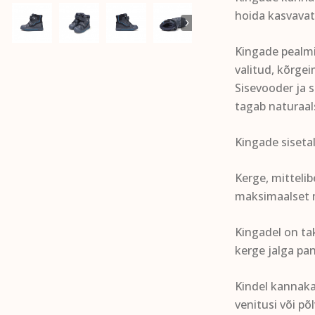
hoida kasvavat
Kingade pealmi
valitud, kõrge
Sisevooder ja 
tagab naturaa
Kingade sisetal
Kerge, mitteli
maksimaalset 
Kingadel on ta
kerge jalga pan
Kindel kannakap
venitusi või põ