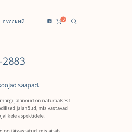
0
РУССКИЙ
-2883
soojad saapad.
märgi jalanõud on naturaalsest
dilised jalanõud, mis vastavad
jalikele aspektidele.
 on jäigastatud, mis aitab