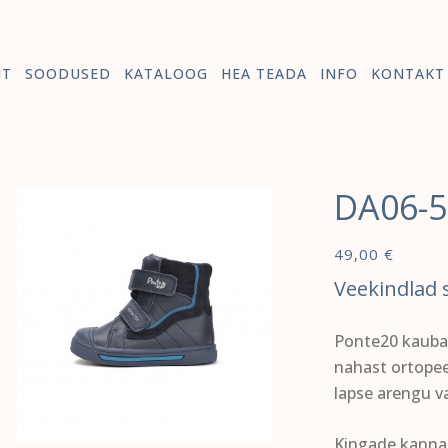
HT
SOODUSED
KATALOOG
HEA TEADA
INFO
KONTAKT
DA06-5
49,00
€
Veekindlad 
Ponte20 kauba
nahast ortopee
lapse arengu va
Kingade kannad