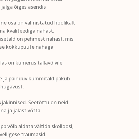
 jalga õiges asendis
ne osa on valmistatud hoolikalt
ima kvaliteediga nahast.
sisetald on pehmest nahast, mis
lse kokkupuute nahaga.
las on kumerus tallavõlvile.
be ja painduv kummitald pakub
mugavust.
kjakinnised. Seetõttu on neid
na ja jalast võtta.
p võib aidata vältida skolioosi,
lveliigese traumasid.