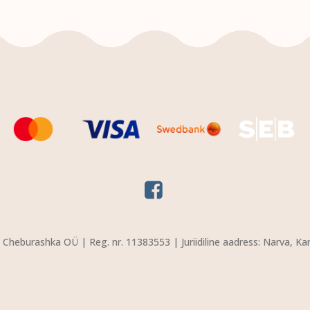
VALI
VALI
Cheburashka OÜ | Reg. nr. 11383553 | Juriidiline aadress: Narva, Ka