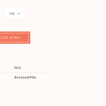
LISA KORVI
N/A
Botased/Fliis