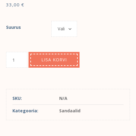
33,00
€
Suurus
LISA KORVI
SKU:
N/A
Kategooria:
Sandaalid