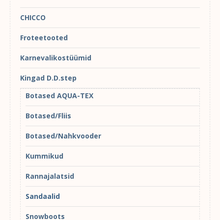
CHICCO
Froteetooted
Karnevalikostüümid
Kingad D.D.step
Botased AQUA-TEX
Botased/Fliis
Botased/Nahkvooder
Kummikud
Rannajalatsid
Sandaalid
Snowboots