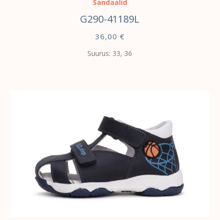
Sandaalid
G290-41189L
36,00
€
Suurus: 33, 36
VALI