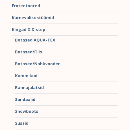
Froteetooted
Karnevalikostüümid
Kingad D.D.step
Botased AQUA-TEX
Botased/Fliis
Botased/Nahkvooder
Kummikud
Rannajalatsid
Sandaalid
Snowboots
Sussid