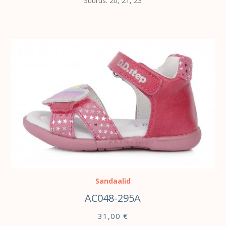
Suurus: 20, 21, 23
VALI
Sandaalid
AC048-295A
31,00
€