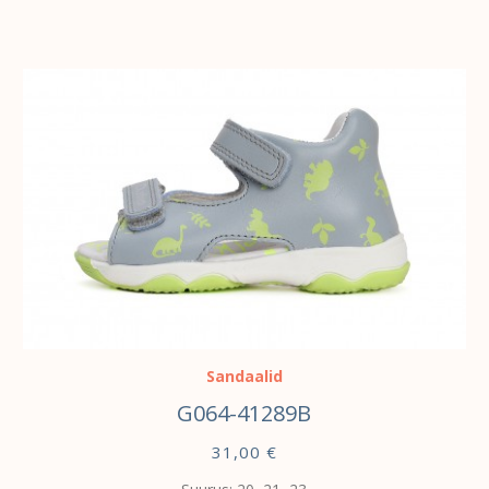
VALI
Sandaalid
G064-41289B
31,00
€