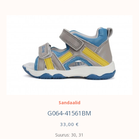
VALI
Sandaalid
G064-41561BM
33,00
€
Suurus: 30, 31