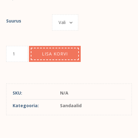
Suurus
LISA KORVI
SKU:
N/A
Kategooria:
Sandaalid