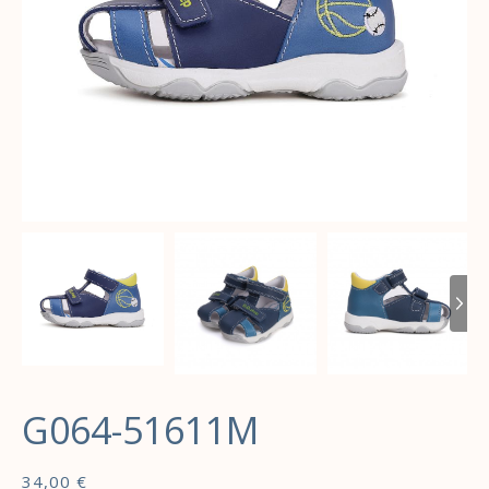
G064-51611M
34,00
€