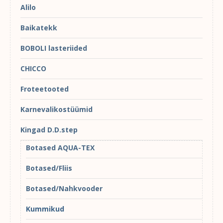
Alilo
Baikatekk
BOBOLI lasteriided
CHICCO
Froteetooted
Karnevalikostüümid
Kingad D.D.step
Botased AQUA-TEX
Botased/Fliis
Botased/Nahkvooder
Kummikud