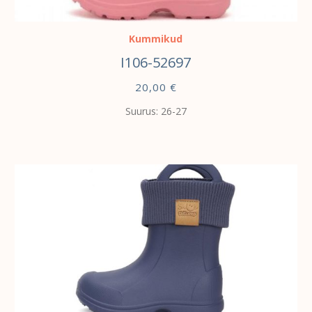
VALI
Kummikud
I106-52697
20,00
€
Suurus: 26-27