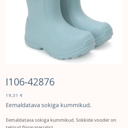
I106-42876
19,31
€
Eemaldatava sokiga kummikud.
Eemaldatava sokiga kummikud. Sokkide vooder on
tehtud fliismaterjalist.