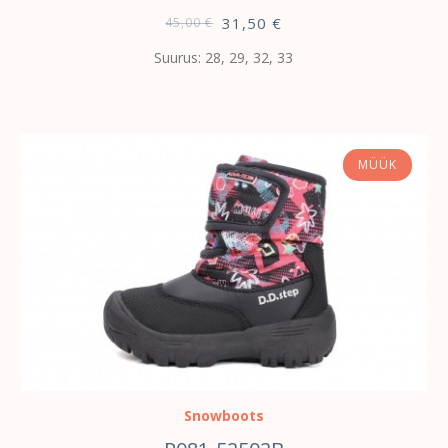
31,50
€
45,00
€
Suurus: 28, 29, 32, 33
MÜÜK
VALI
Snowboots