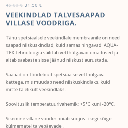
45,00
€
31,50
€
VEEKINDLAD TALVESAAPAD
VILLASE VOODRIGA.
Tänu spetsiaalsele veekindlale membraanile on need
saapad niiskuskindlad, kuid samas hingavad. AQUA-
TEX tehnoloogia säilitab vetthülgavad omadused ja
aitab saabaste sisse jäänud niiskust aurustada.
Saapad on töödeldud spetsiaalse vetthülgava
kattega, mis muudab need niiskuskindlaks, kuid
mitte täielikult veekindlaks.
Soovituslik temperatuurivahemik: +5°C kuni -20°C.
Sisemine villane vooder hoiab soojust isegi kõige
külmematel talvepäevadel.