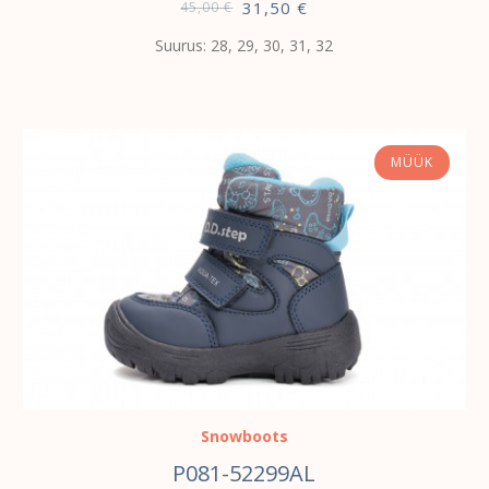
31,50
€
45,00
€
Suurus: 28, 29, 30, 31, 32
MÜÜK
VALI
Snowboots
P081-52299AL