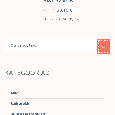
P081-52502B
30,10
€
43,00
€
Suurus: 22, 23, 24, 26, 27
KATEGOORIAD
Alilo
Baikatekk
BOBOLI lasteriided