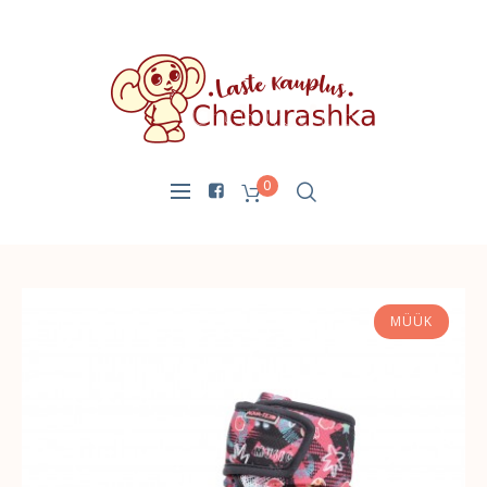
0
MÜÜK