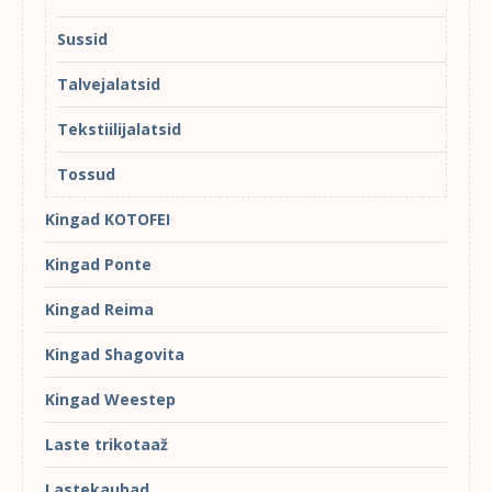
Sussid
Talvejalatsid
Tekstiilijalatsid
Tossud
Kingad KOTOFEI
Kingad Ponte
Kingad Reima
Kingad Shagovita
Kingad Weestep
Laste trikotaaž
Lastekaubad