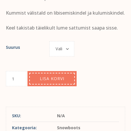
Kummist välistald on libisemiskindel ja kulumiskindel.
Keel takistab täielikult lume sattumist saapa sisse.
Suurus
LISA KORVI
SKU:
N/A
Kategooria:
Snowboots