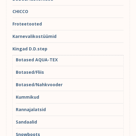
CHICCO
Froteetooted
Karnevalikostüümid
Kingad D.D.step
Botased AQUA-TEX
Botased/Fliis
Botased/Nahkvooder
Kummikud
Rannajalatsid
Sandaalid
Snowboots