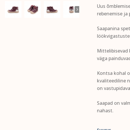
Uus õmblemise
rebenemise ja 
Saapanina spet
löökvigastuste
Mittelibisevad
väga painduvad
Kontsa kohal o
kvaliteediline 
on vastupidav
Saapad on valm
nahast.
Suurus