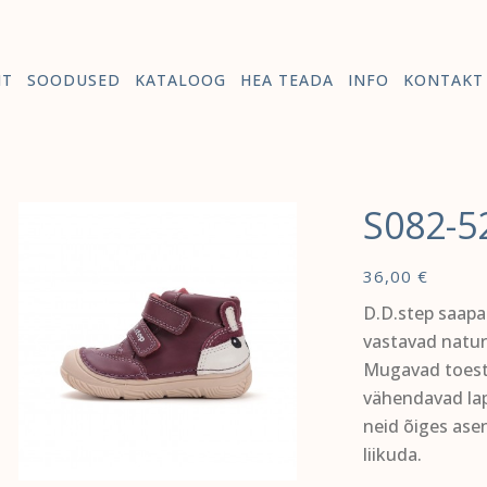
HT
SOODUSED
KATALOOG
HEA TEADA
INFO
KONTAKT
S082-5
36,00
€
D.D.step saapa
vastavad natur
Mugavad toest
vähendavad lap
neid õiges ase
liikuda.