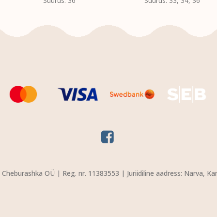
Suurus: 36
Suurus: 33, 34, 36
VALI
VALI
Cheburashka OÜ | Reg. nr. 11383553 | Juriidiline aadress: Narva, Ka