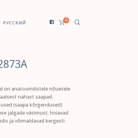
0
РУССКИЙ
2873A
d on anatoomilistele nõuetele
aalsest nahast saapad.
used (saapa kõrgendused)
se jalgade väsimust, hoiavad
ndis ja võimaldavad kergesti