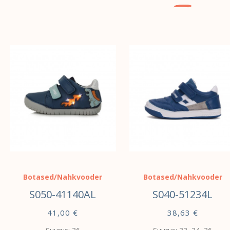
Botased/Nahkvooder
Botased/Nahkvooder
S050-41140AL
S040-51234L
41,00
€
38,63
€