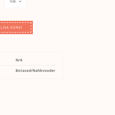
LISA KORVI
N/A
Botased/Nahkvooder