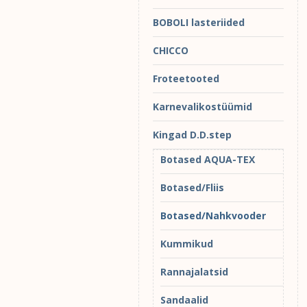
BOBOLI lasteriided
CHICCO
Froteetooted
Karnevalikostüümid
Kingad D.D.step
Botased AQUA-TEX
Botased/Fliis
Botased/Nahkvooder
Kummikud
Rannajalatsid
Sandaalid