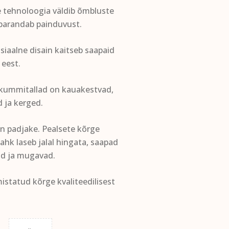
 tehnoloogia väldib õmbluste
parandab painduvust.
siaalne disain kaitseb saapaid
 eest.
 kummitallad on kauakestvad,
 ja kerged.
n padjake. Pealsete kõrge
nahk laseb jalal hingata, saapad
ad ja mugavad.
istatud kõrge kvaliteedilisest