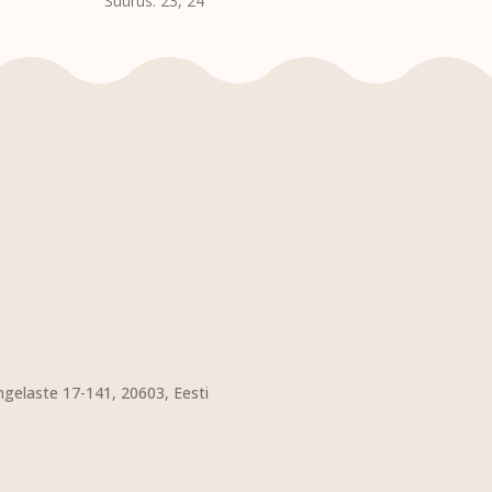
Suurus: 23, 24
VALI
ngelaste 17-141, 20603, Eesti