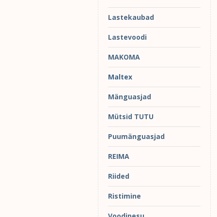
Lastekaubad
Lastevoodi
MAKOMA
Maltex
Mänguasjad
Mütsid TUTU
Puumänguasjad
REIMA
Riided
Ristimine
Voodipesu