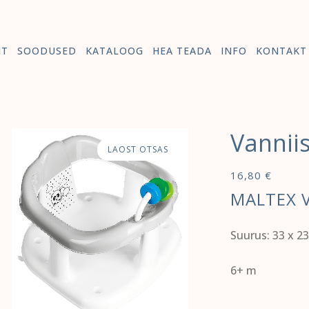
HT
SOODUSED
KATALOOG
HEA TEADA
INFO
KONTAKT
Vannii
LAOST OTSAS
16,80
€
MALTEX 
Suurus: 33 х 23
6+ m