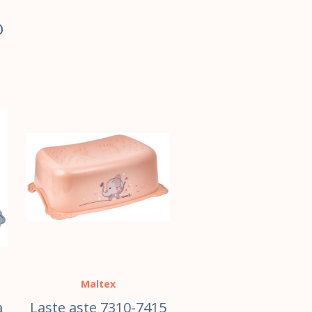
D
Maltex
a
Laste aste 7310-7415