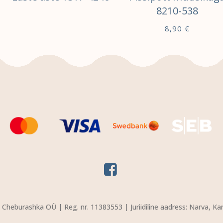
8210-538
8,90
€
LISA KORVI
Cheburashka OÜ | Reg. nr. 11383553 | Juriidiline aadress: Narva, Ka