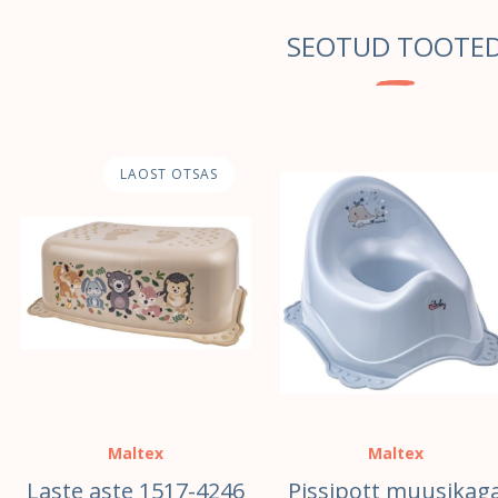
SEOTUD TOOTE
LAOST OTSAS
Maltex
Maltex
Laste aste 1517-4246
Pissipott muusikag