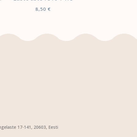
8,50
€
LISA KORVI
ngelaste 17-141, 20603, Eesti