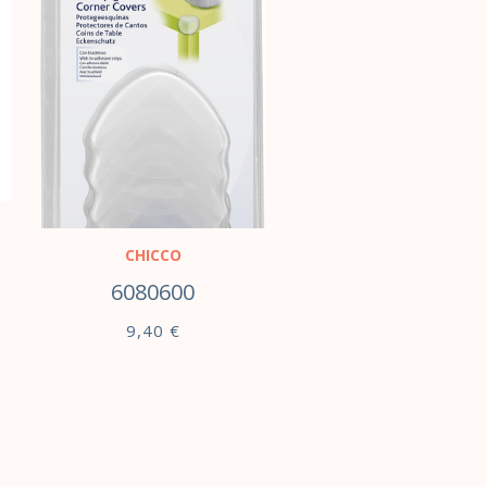
CHICCO
6080600
9,40
€
LISA KORVI