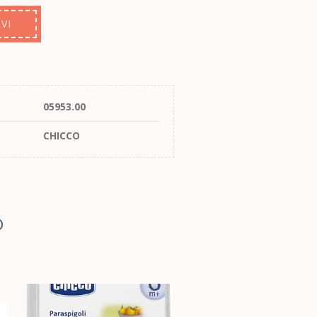
VI
05953.00
CHICCO
D