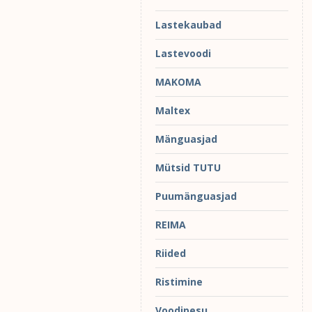
Lastekaubad
Lastevoodi
MAKOMA
Maltex
Mänguasjad
Mütsid TUTU
Puumänguasjad
REIMA
Riided
Ristimine
Voodipesu