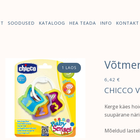
HT
SOODUSED
KATALOOG
HEA TEADA
INFO
KONTAKT
Võtme
1 LAOS
6,42
€
CHICCO 
Kerge käes hoi
suupärane när
Mõeldud lastel