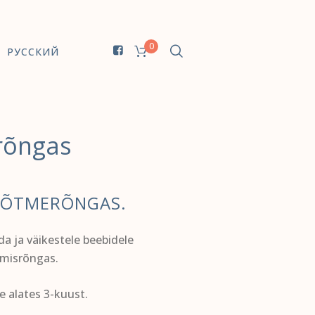
0
РУССКИЙ
rõngas
VÕTMERÕNGAS.
da ja väikestele beebidele
imisrõngas.
e alates 3-kuust.