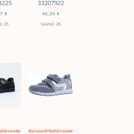
3225
33207922
37
€
40,30
€
s: 25
Suurus: 26
VALI
ahkvoode
Botased/Nahkvoode