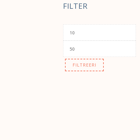
FILTER
Minimaalne
hind
Maksimaalne
hind
FILTREERI