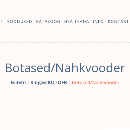
HT
SOODUSED
KATALOOG
HEA TEADA
INFO
KONTAKT
Botased/Nahkvooder
Esileht
:
Kingad KOTOFEI
:
Botased/Nahkvooder