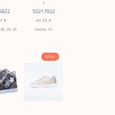
r
5622
53217022
57
€
47,53
€
 28, 29, 30
Suurus: 33
VALI
MÜÜK