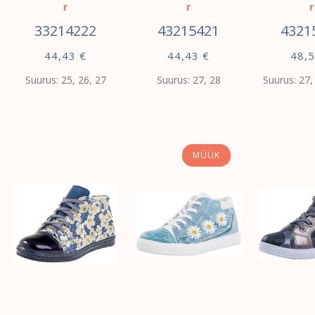
r
r
r
33214222
43215421
4321
44,43
€
44,43
€
48,
Suurus: 25, 26, 27
Suurus: 27, 28
Suurus: 27,
VALI
VALI
VALI
MÜÜK