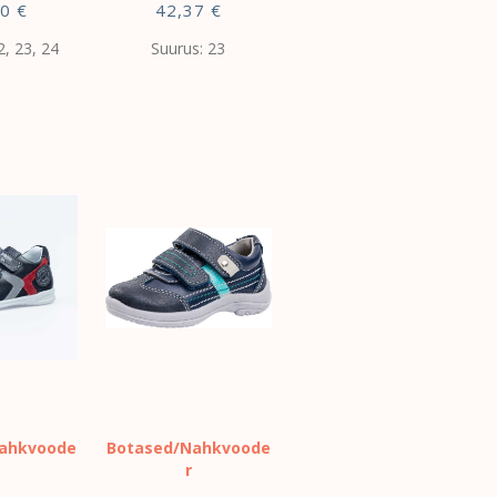
30
€
42,37
€
2, 23, 24
Suurus: 23
VALI
ahkvoode
Botased/Nahkvoode
r