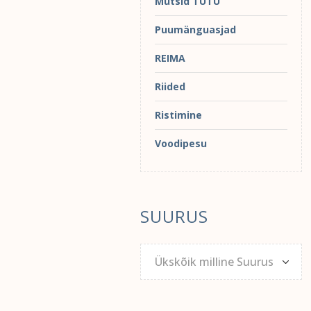
Mütsid TUTU
Puumänguasjad
REIMA
Riided
Ristimine
Voodipesu
SUURUS
Ükskõik milline Suurus