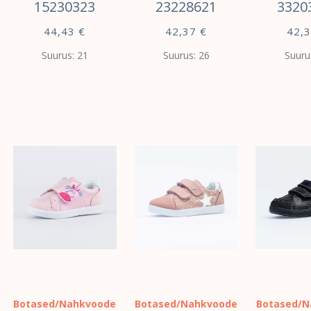
15230323
23228621
3320
44,43
€
42,37
€
42,
Suurus: 21
Suurus: 26
Suuru
VALI
VALI
VALI
Botased/Nahkvoode
Botased/Nahkvoode
Botased/N