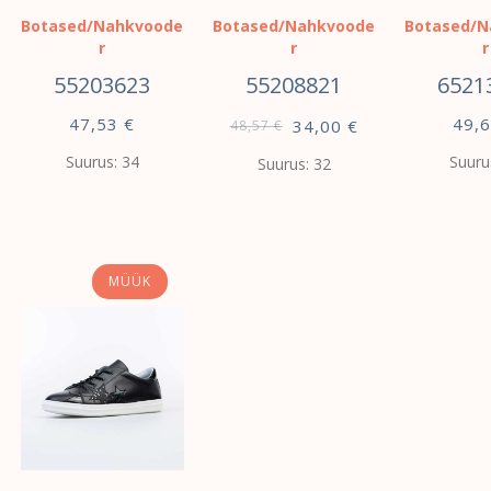
Botased/Nahkvoode
Botased/Nahkvoode
Botased/N
r
r
r
55203623
55208821
6521
47,53
€
49,
34,00
€
48,57
€
Suurus: 34
Suuru
Suurus: 32
VALI
VALI
VALI
MÜÜK