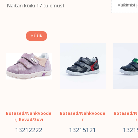
Näitan kõiki 17 tulemust
MÜÜK
Botased/Nahkvoode
Botased/Nahkvoode
Botased/N
r
,
Kevad/Suvi
r
r
13212222
13215121
1321