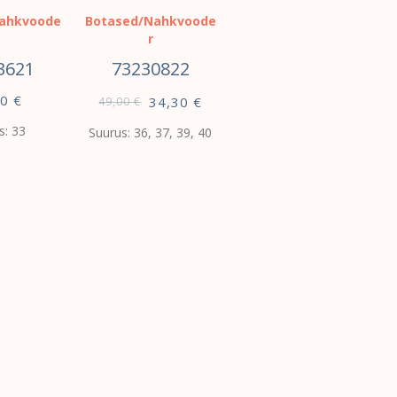
ahkvoode
Botased/Nahkvoode
r
3621
73230822
60
€
34,30
€
49,00
€
s: 33
Suurus: 36, 37, 39, 40
VALI