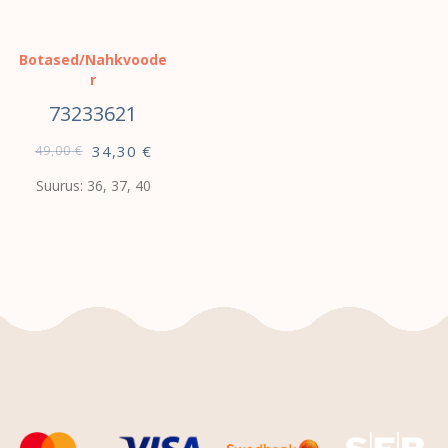
Botased/Nahkvoode
r
73233621
34,30
€
49,00
€
Suurus: 36, 37, 40
VALI