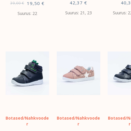
42,37
€
40,
19,50
€
39,00
€
Suurus: 21, 23
Suurus: 2
Suurus: 22
VALI
VALI
VALI
Botased/Nahkvoode
Botased/Nahkvoode
Botased/N
r
r
r