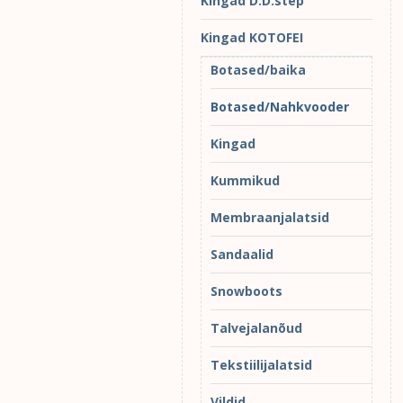
Kingad D.D.step
Kingad KOTOFEI
Botased/baika
Botased/Nahkvooder
Kingad
Kummikud
Membraanjalatsid
Sandaalid
Snowboots
Talvejalanõud
Tekstiilijalatsid
Vildid