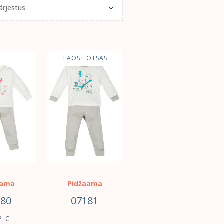
LAOST OTSAS
aama
Pidžaama
180
07181
2
€