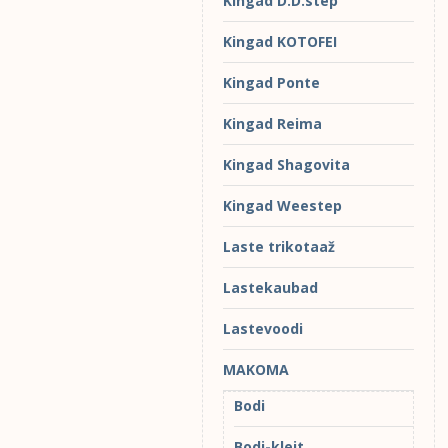
Kingad D.D.step
Kingad KOTOFEI
Kingad Ponte
Kingad Reima
Kingad Shagovita
Kingad Weestep
Laste trikotaaž
Lastekaubad
Lastevoodi
MAKOMA
Bodi
Bodi-kleit