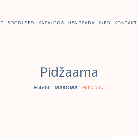
HT
SOODUSED
KATALOOG
HEA TEADA
INFO
KONTAKT
Pidžaama
Esileht
:
MAKOMA
:
Pidžaama