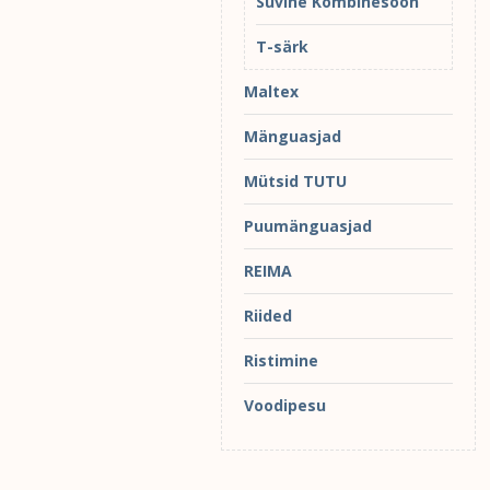
Suvine Kombinesoon
T-särk
Maltex
Mänguasjad
Mütsid TUTU
Puumänguasjad
REIMA
Riided
Ristimine
Voodipesu