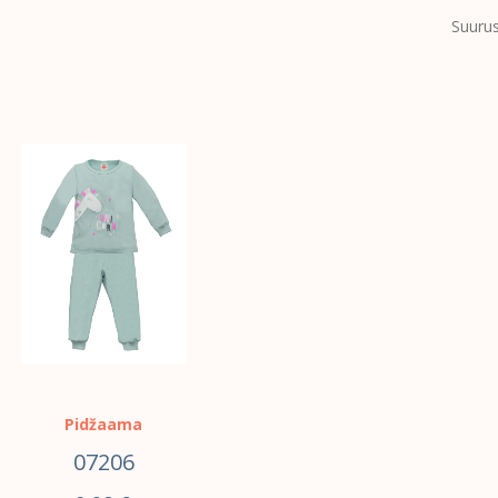
Suurus
VALI
Pidžaama
07206