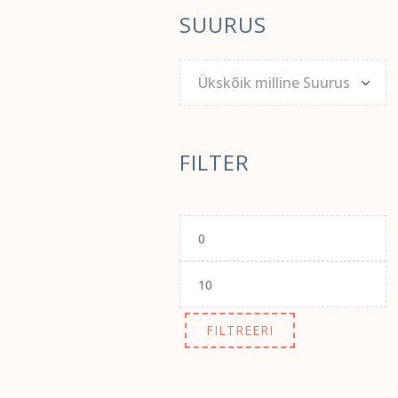
SUURUS
Ükskõik milline Suurus
FILTER
Minimaalne
hind
Maksimaalne
hind
FILTREERI