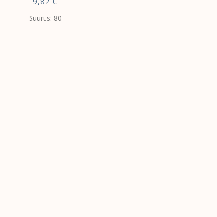
9,82
€
Suurus: 80
VALI