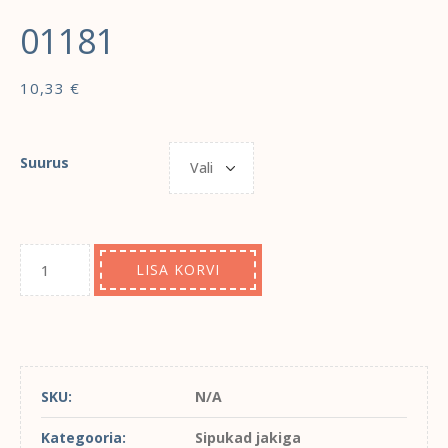
01181
10,33
€
Suurus
LISA KORVI
SKU:
N/A
Kategooria:
Sipukad jakiga