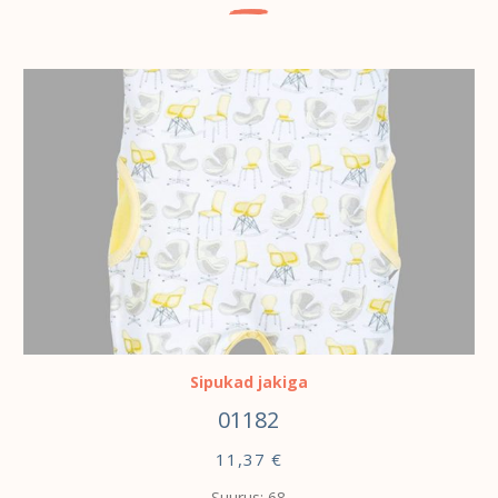
VALI
Sipukad jakiga
01182
11,37
€
Suurus: 68