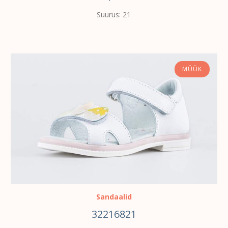
Suurus: 21
MÜÜK
VALI
Sandaalid
32216821