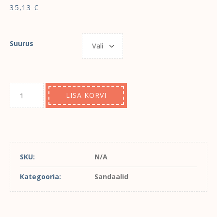
35,13
€
Suurus
LISA KORVI
SKU:
N/A
Kategooria:
Sandaalid