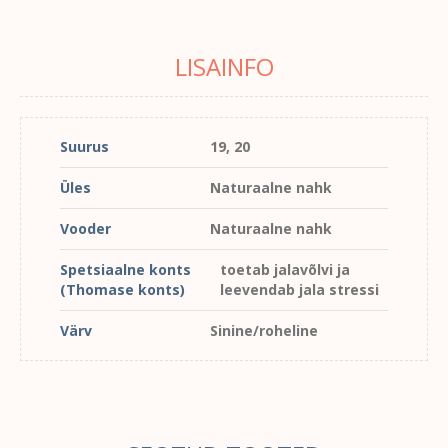
LISAINFO
Suurus
19, 20
Üles
Naturaalne nahk
Vooder
Naturaalne nahk
Spetsiaalne konts
toetab jalavõlvi ja
(Thomase konts)
leevendab jala stressi
Värv
Sinine/roheline