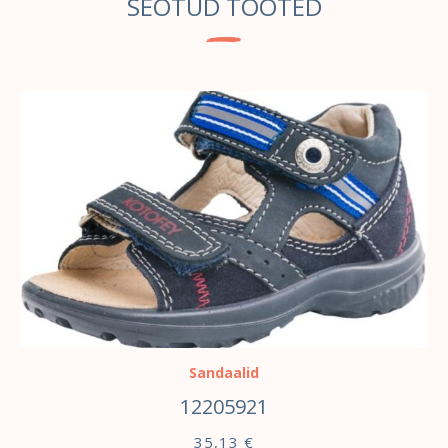
SEOTUD TOOTED
VALI
Sandaalid
12205921
35,13
€