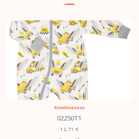
VALI
Kombinesoon
02250T1
12,71
€