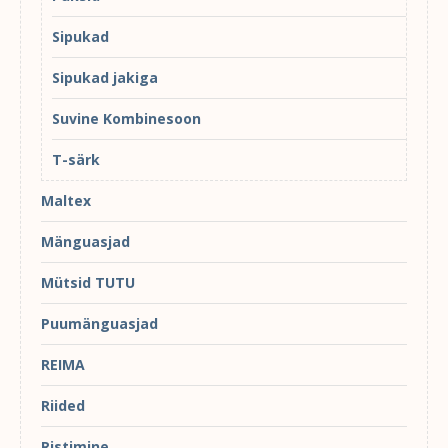
Sipukad
Sipukad jakiga
Suvine Kombinesoon
T-särk
Maltex
Mänguasjad
Mütsid TUTU
Puumänguasjad
REIMA
Riided
Ristimine