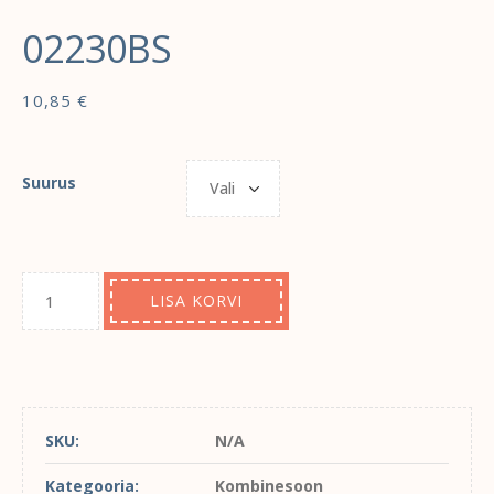
02230BS
10,85
€
Suurus
LISA KORVI
SKU:
N/A
Kategooria:
Kombinesoon