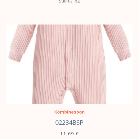
Suurus: 62
VALI
Kombinesoon
02234BSP
11,69
€