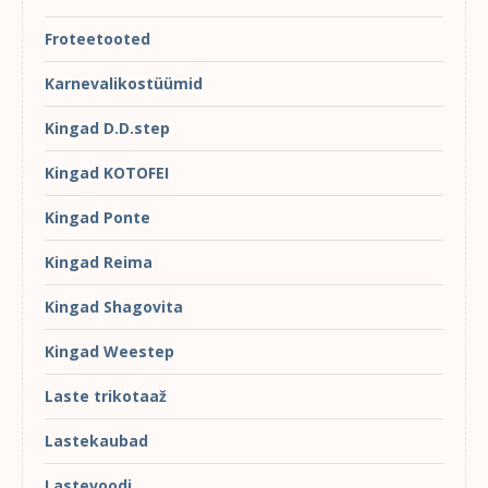
Froteetooted
Karnevalikostüümid
Kingad D.D.step
Kingad KOTOFEI
Kingad Ponte
Kingad Reima
Kingad Shagovita
Kingad Weestep
Laste trikotaaž
Lastekaubad
Lastevoodi