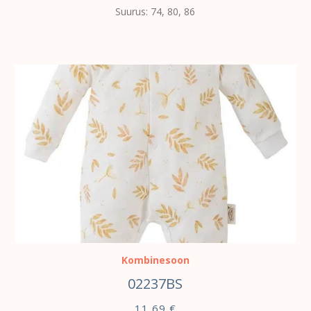
Suurus: 74, 80, 86
VALI
Kombinesoon
02237BS
11,69
€