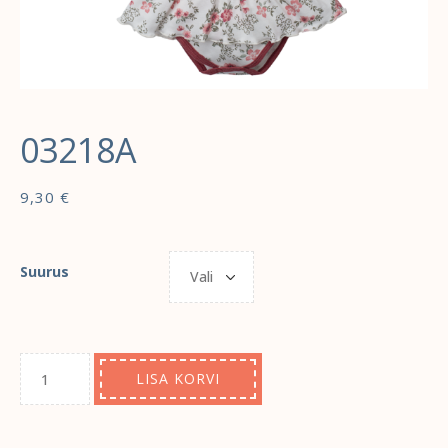
03218A
9,30
€
Suurus
LISA KORVI