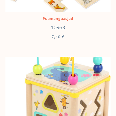
LISA KORVI
Puumänguasjad
10963
7,40
€