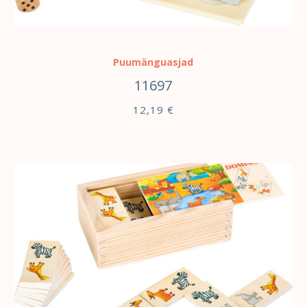
LISA KORVI
Puumänguasjad
11697
12,19
€