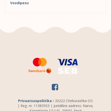
Voodipesu
Privaatsuspoliitika
/ 20222 Cheburashka OÜ
| Reg. nr. 11383553 | Juriidiline aadress: Narva,
Kangelaste 17-141, 20603, Eesti