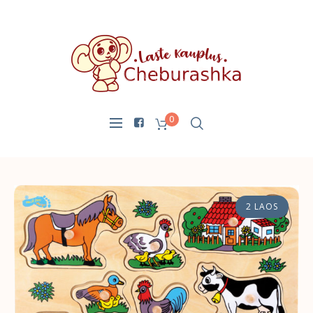
0
2 LAOS