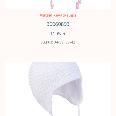
VALI
Mütsid kevad-sügis
30060893
11,90
€
Suurus: 34-38, 38-42