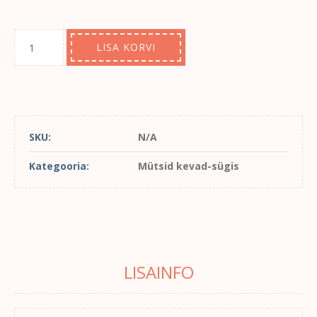
LISA KORVI
SKU:
N/A
Kategooria:
Mütsid kevad-sügis
LISAINFO