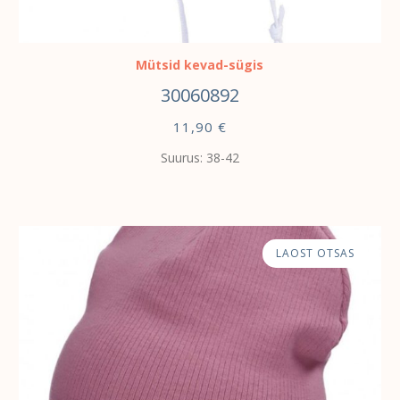
VALI
Mütsid kevad-sügis
30060892
11,90
€
Suurus: 38-42
LAOST OTSAS