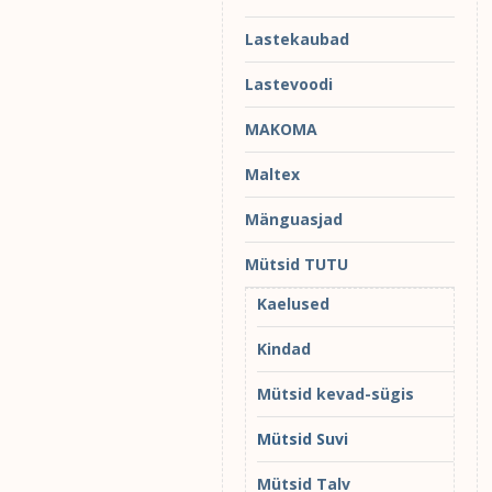
Lastekaubad
Lastevoodi
MAKOMA
Maltex
Mänguasjad
Mütsid TUTU
Kaelused
Kindad
Mütsid kevad-sügis
Mütsid Suvi
Mütsid Talv