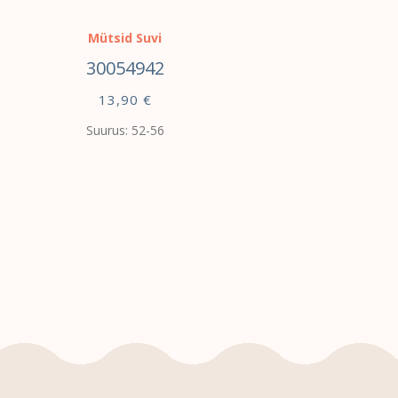
Mütsid Suvi
30054942
13,90
€
Suurus: 52-56
VALI