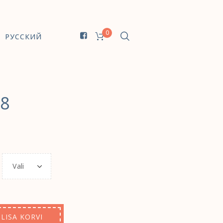
0
РУССКИЙ
48
LISA KORVI