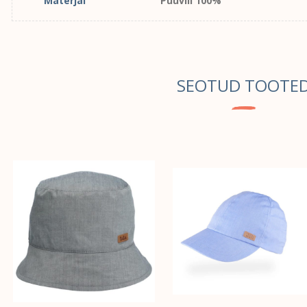
Materjal
Puuvill 100%
SEOTUD TOOTE