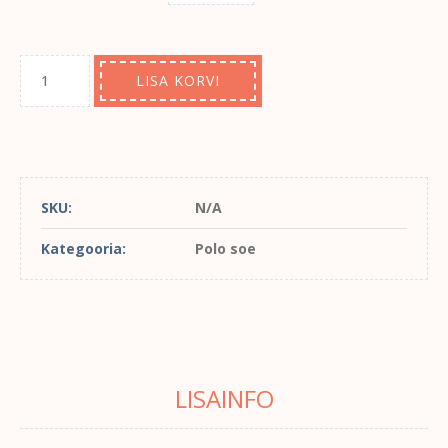
LISA KORVI
SKU:
N/A
Kategooria:
Polo soe
LISAINFO