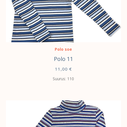
VALI
Polo soe
Polo 11
11,00
€
Suurus: 110