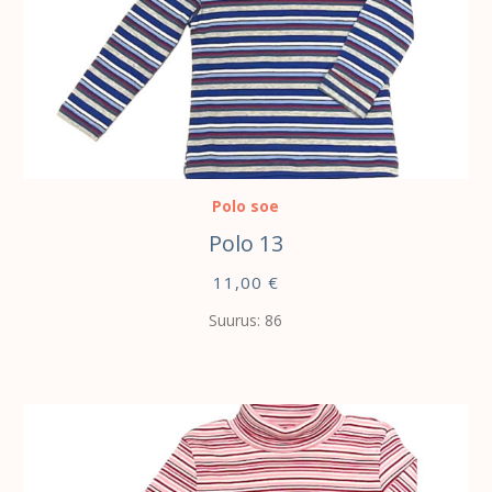
VALI
Polo soe
Polo 13
11,00
€
Suurus: 86