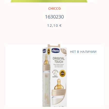
CHICCO
1630230
12,10
€
НЕТ В НАЛИЧИИ