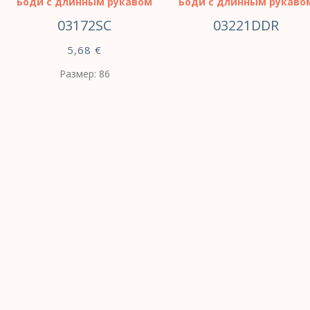
Боди с длинным рукавом
Боди с длинным рукаво
03172SC
03221DDR
5,68
€
Размер: 86
ВЫБЕРИТЕ
ПАРАМЕТРЫ