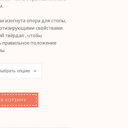
и.
ви изогнута опора для стопы,
ртизирующими свойствами.
й твёрдая , чтобы
 правильное положение
пы.
В КОРЗИНУ