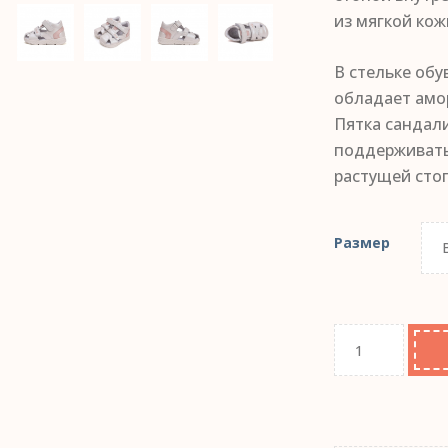
из мягкой кож
В стельке обу
обладает амо
Пятка сандали
поддерживать
растущей сто
Размер