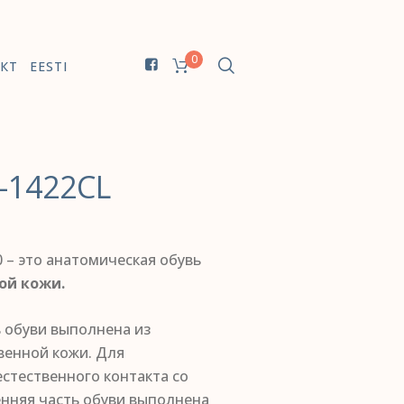
0
КТ
EESTI
-1422CL
 – это анатомическая обувь
ой кожи.
ь обуви выполнена из
венной
кожи. Для
стественного контакта со
енняя часть обуви выполнена