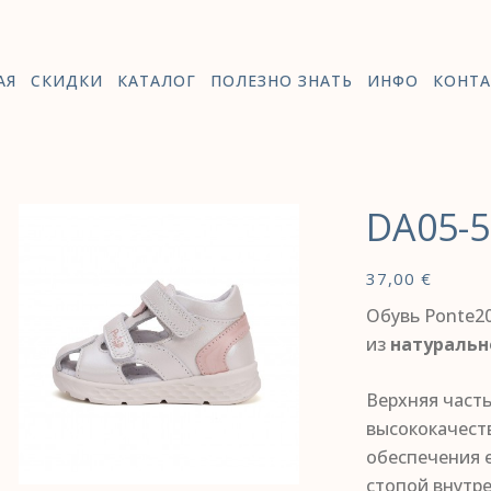
АЯ
СКИДКИ
КАТАЛОГ
ПОЛЕЗНО ЗНАТЬ
ИНФО
КОНТА
DA05-5
37,00
€
Обувь Ponte20
из
натуральн
Верхняя част
высококачест
обеспечения е
стопой внутр