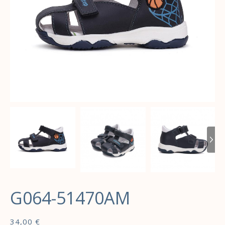
G064-51470AM
34,00
€