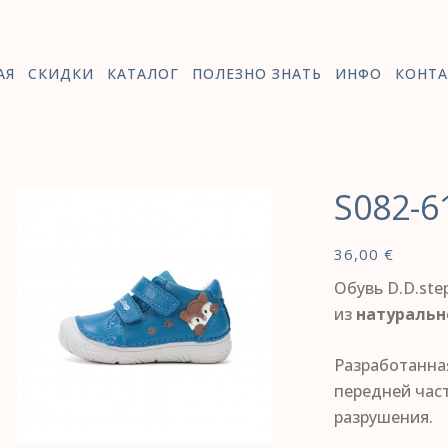
АЯ
СКИДКИ
КАТАЛОГ
ПОЛЕЗНО ЗНАТЬ
ИНФО
КОНТА
S082-6
36,00
€
Обувь D.D.ste
из
натуральн
Разработанна
передней час
разрушения.