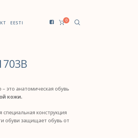
0
КТ
EESTI
1703B
p – это анатомическая обувь
ой кожи.
я специальная конструкция
ти обуви защищает обувь от