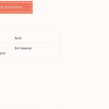
В КОРЗИНУ
N/A
Ботинки/
дка