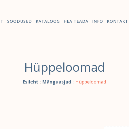
HT
SOODUSED
KATALOOG
HEA TEADA
INFO
KONTAKT
Hüppeloomad
Esileht
:
Mänguasjad
:
Hüppeloomad