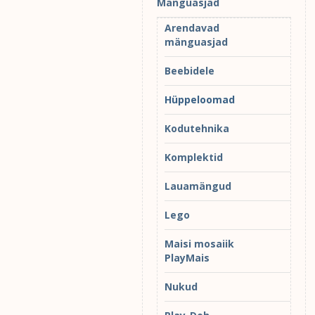
Mänguasjad
Arendavad
mänguasjad
Beebidele
Hüppeloomad
Kodutehnika
Komplektid
Lauamängud
Lego
Maisi mosaiik
PlayMais
Nukud