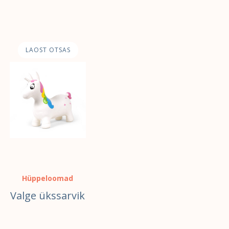
LAOST OTSAS
LISA KORVI
LISA KO
Hüppeloomad
Valge ükssarvik