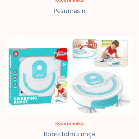
Kodutehnika
Pesumasin
LISA KORVI
Kodutehnika
Robottolmuimeja