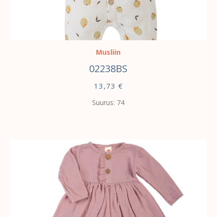
VALI
Musliin
02238BS
13,73
€
Suurus: 74