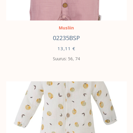
VALI
Musliin
02235BSP
13,11
€
Suurus: 56, 74