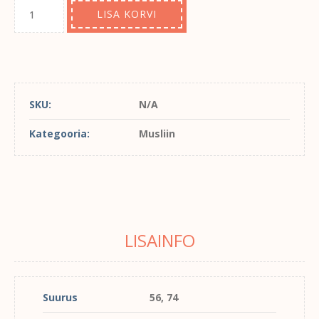
LISA KORVI
SKU:
N/A
Kategooria:
Musliin
LISAINFO
Suurus
56, 74