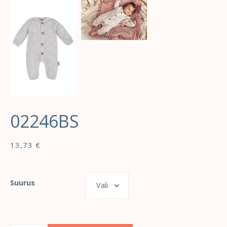
02246BS
13,73
€
Suurus