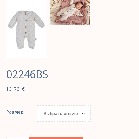
02246BS
13,73
€
Размер