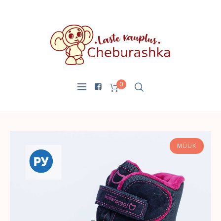
0
MÜÜK