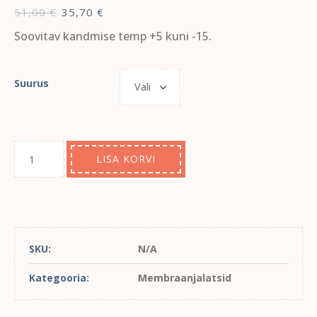
51,00
€
35,70
€
Soovitav kandmise temp +5 kuni -15.
Suurus
LISA KORVI
SKU:
N/A
Kategooria:
Membraanjalatsid