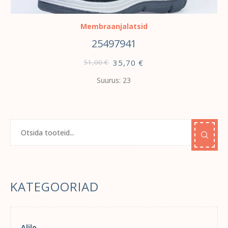
VALI
Membraanjalatsid
25497941
35,70
€
51,00
€
Suurus: 23
KATEGOORIAD
Alilo