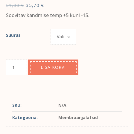
51,00
€
35,70
€
Soovitav kandmise temp +5 kuni -15.
Suurus
LISA KORVI
SKU:
N/A
Kategooria:
Membraanjalatsid