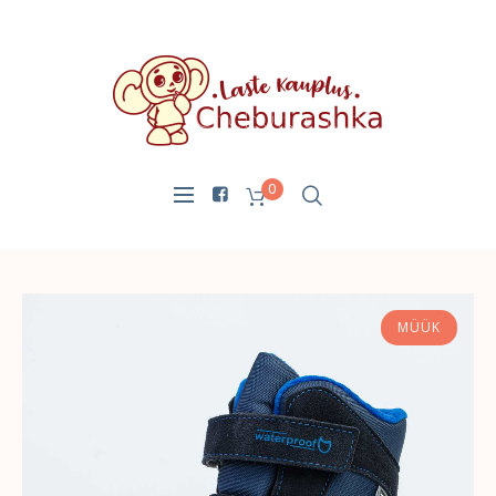
0
MÜÜK