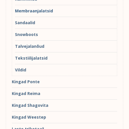
Membraanjalatsid
Sandaalid
Snowboots
Talvejalanõud
Tekstiilijalatsid
Vildid
Kingad Ponte
Kingad Reima
Kingad Shagovita
Kingad Weestep
Laste trikotaaž