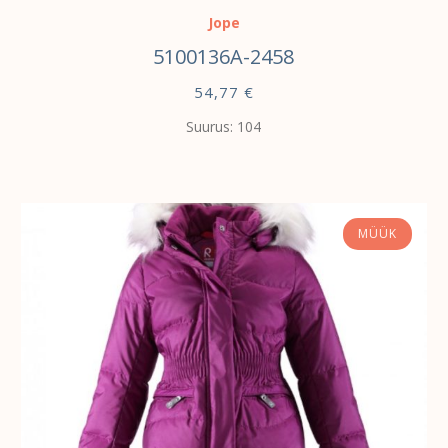
Jope
5100136A-2458
54,77
€
Suurus: 104
MÜÜK
VALI