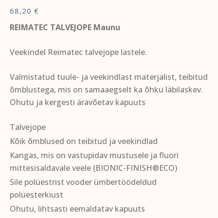
68,20
€
REIMATEC TALVEJOPE Maunu
Veekindel Reimatec talvejope lastele.
Valmistatud tuule- ja veekindlast materjalist, teibitud
õmblustega, mis on samaaegselt ka õhku läbilaskev.
Ohutu ja kergesti äravõetav kapuuts
Talvejope
Kõik õmblused on teibitud ja veekindlad
Kangas, mis on vastupidav mustusele ja fluori
mittesisaldavale veele (BIONIC-FINISH®ECO)
Sile polüestrist vooder ümbertöödeldud
polüesterkiust
Ohutu, lihtsasti eemaldatav kapuuts