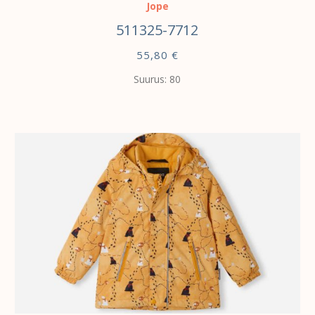
Jope
511325-7712
55,80
€
Suurus: 80
VALI