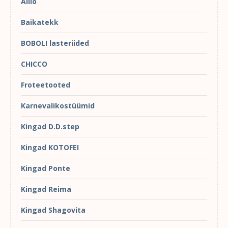
Alilo
Baikatekk
BOBOLI lasteriided
CHICCO
Froteetooted
Karnevalikostüümid
Kingad D.D.step
Kingad KOTOFEI
Kingad Ponte
Kingad Reima
Kingad Shagovita