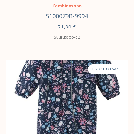
Kombinesoon
5100079B-9994
71,30
€
Suurus: 56-62
LAOST OTSAS