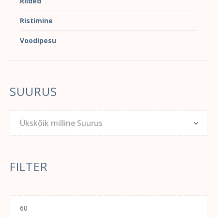
Riided
Ristimine
Voodipesu
SUURUS
Ükskõik milline Suurus
FILTER
Minimaalne
hind