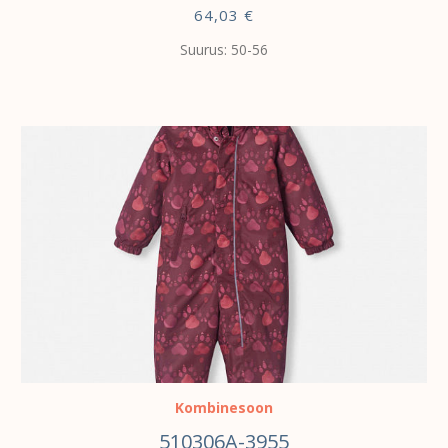
64,03
€
Suurus: 50-56
VALI
Kombinesoon
510306A-3955