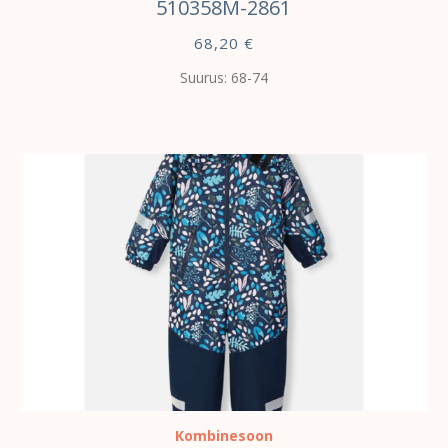
510358M-2861
68,20
€
Suurus: 68-74
VALI
Kombinesoon