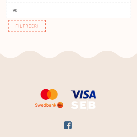
Maksimaalne
hind
FILTREERI