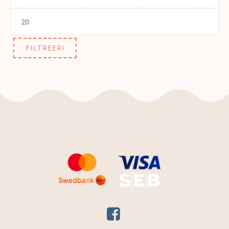
Maksimaalne
hind
FILTREERI