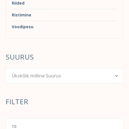
Riided
Ristimine
Voodipesu
SUURUS
Ükskõik milline Suurus
FILTER
Minimaalne
hind