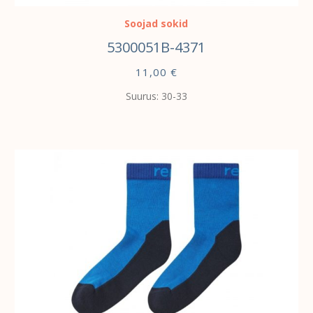
Soojad sokid
5300051B-4371
11,00
€
Suurus: 30-33
VALI