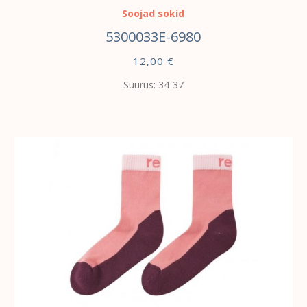
Soojad sokid
5300033E-6980
12,00
€
Suurus: 34-37
VALI