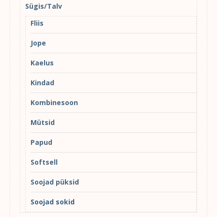
Sügis/Talv
Fliis
Jope
Kaelus
Kindad
Kombinesoon
Mütsid
Papud
Softsell
Soojad püksid
Soojad sokid