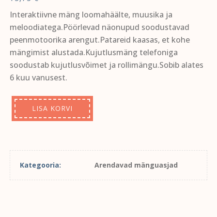
Interaktiivne mäng loomahäälte, muusika ja
meloodiatega.Pöörlevad näonupud soodustavad
peenmotoorika arengut.Patareid kaasas, et kohe
mängimist alustada.Kujutlusmäng telefoniga
soodustab kujutlusvõimet ja rollimängu.Sobib alates
6 kuu vanusest.
LISA KORVI
Kategooria:
Arendavad mänguasjad