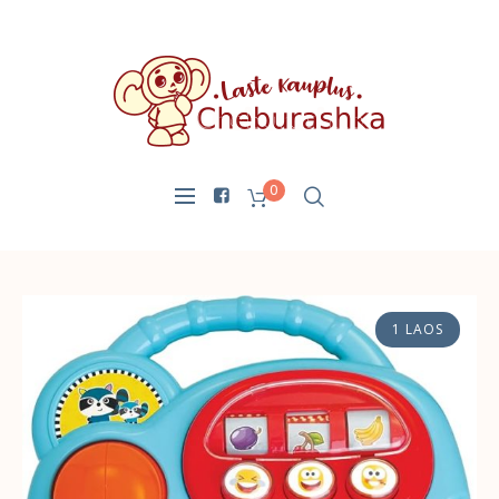
0
1 LAOS