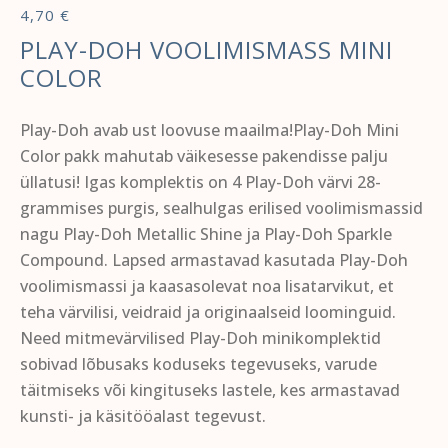
4,70
€
PLAY-DOH VOOLIMISMASS MINI
COLOR
Play-Doh avab ust loovuse maailma!Play-Doh Mini
Color pakk mahutab väikesesse pakendisse palju
üllatusi! Igas komplektis on 4 Play-Doh värvi 28-
grammises purgis, sealhulgas erilised voolimismassid
nagu Play-Doh Metallic Shine ja Play-Doh Sparkle
Compound. Lapsed armastavad kasutada Play-Doh
voolimismassi ja kaasasolevat noa lisatarvikut, et
teha värvilisi, veidraid ja originaalseid loominguid.
Need mitmevärvilised Play-Doh minikomplektid
sobivad lõbusaks koduseks tegevuseks, varude
täitmiseks või kingituseks lastele, kes armastavad
kunsti- ja käsitööalast tegevust.